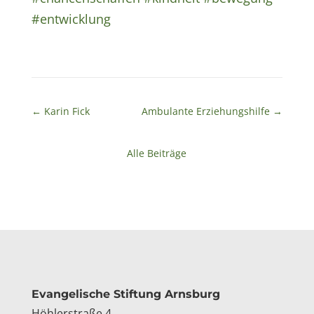
#entwicklung
←
Karin Fick
Ambulante Erziehungshilfe
→
Alle Beiträge
Kontakt
Evangelische Stiftung Arnsburg
Höhlerstraße 4