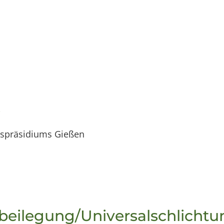
e
ngspräsidiums Gießen
­beilegung/Universal­schlichtun