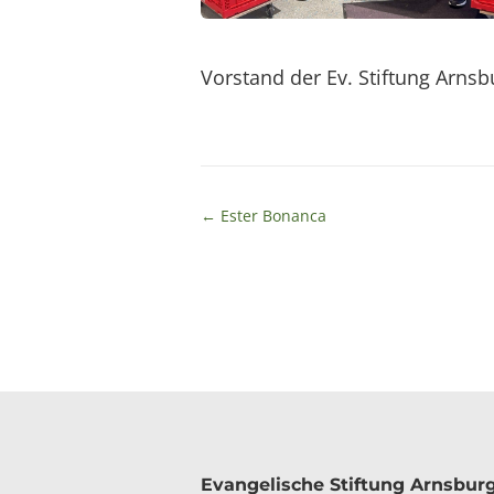
Vorstand der Ev. Stiftung Arnsb
←
Ester Bonanca
Kontakt
Evangelische Stiftung Arnsbur