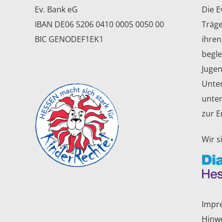
Ev. Bank eG
Die E
IBAN DE06 5206 0410 0005 0050 00
Träge
BIC GENODEF1EK1
ihren
begle
Jugen
Unter
unter
zur E
Wir s
Impr
Hinw