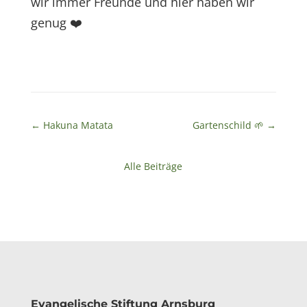
wir immer Freunde und hier haben wir
genug
❤️
←
Hakuna Matata
Gartenschild 🌱
→
Alle Beiträge
Evangelische Stiftung Arnsburg